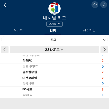
내셔널 리그
2019
팀순위
일정
선수정보
리그
시간
팀
28라운드
결과
부산교통공사
1
창원FC
2
천안시티FC
0
경주한수원
2
대전코레일
2
강릉시민
0
FC목포
3
김해FC
1