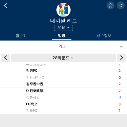
내셔널 리그
2019
팀순위
일정
선수정보
리그
시간
팀
28라운드
결과
부산교통공사
1
창원FC
2
천안시티FC
0
경주한수원
2
대전코레일
2
강릉시민
0
FC목포
3
김해FC
1