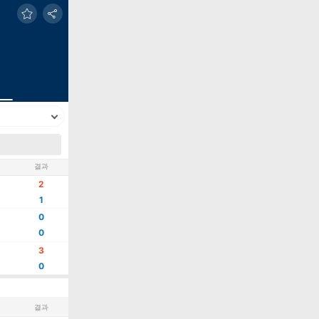
결과
2
1
0
0
3
0
결과