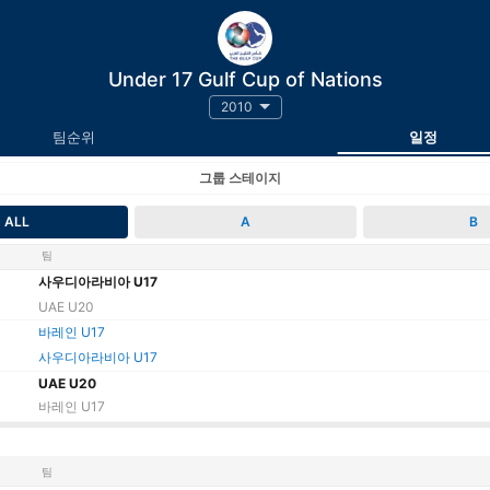
Under 17 Gulf Cup of Nations
2010
팀순위
일정
그룹 스테이지
ALL
A
B
팀
사우디아라비아 U17
UAE U20
바레인 U17
사우디아라비아 U17
UAE U20
바레인 U17
팀