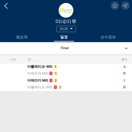
미네이루
2025
팀순위
일정
선수정보
Final
시간
팀
결과
아틀레티코-MG
4
1
아메리카 MG
0
1
1
아메리카 MG
1
1
2
아틀레티코-MG
0
1
1