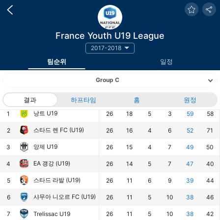
France Youth U19 League
2017-2018
팀순위
일정
Group C
랭킹
팀
결과
하프타임
경기
승
홈
무
패
원정
승점
득점
낭트 U19
1
26
18
5
3
59
58
스타드 렌 FC (U19)
2
26
16
4
6
52
71
앙제 U19
3
26
15
4
7
49
50
EA 갱강 (U19)
4
26
14
5
7
47
40
스타드 라발 (U19)
5
26
11
6
9
39
44
샤무아 니오르 FC (U19)
6
26
11
5
10
38
46
7
Trelissac U19
26
11
5
10
38
42