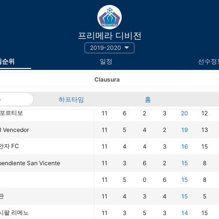
프리메라 디비전
2019-2020
팀순위
일정
선수정
Clausura
과
하프타임
경기
승
무
홈
패
승점
득점
 데포르티보
11
6
2
3
20
12
l Vencedor
11
5
4
2
19
13
안자 FC
11
4
4
3
16
15
pendiente San Vicente
11
3
6
2
15
8
11
5
0
6
15
8
판
11
4
3
4
15
5
시팔 리메노
11
3
5
3
14
15