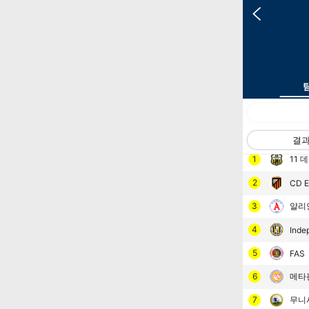
랭킹
팀
결
1
11
2
CD E
3
알리
4
Inde
5
FAS
6
메타
7
무니