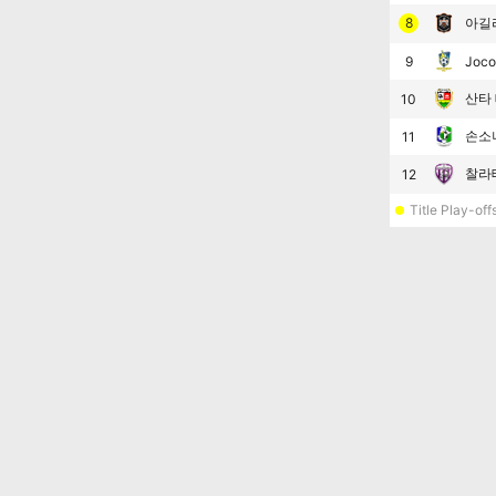
8
아길
9
Joco
산타
10
손소
11
찰라
12
Title Play-off