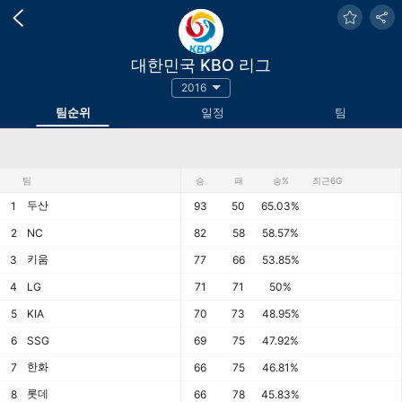
대한민국 KBO 리그
2016
팀순위
일정
팀
팀
승
패
승%
최근6G
두산
1
93
50
65.03%
2
NC
82
58
58.57%
키움
3
77
66
53.85%
4
LG
71
71
50%
5
KIA
70
73
48.95%
6
SSG
69
75
47.92%
한화
7
66
75
46.81%
롯데
8
66
78
45.83%