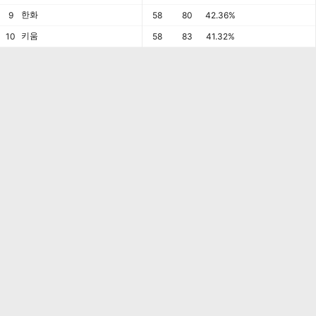
한화
9
58
80
42.36%
키움
10
58
83
41.32%