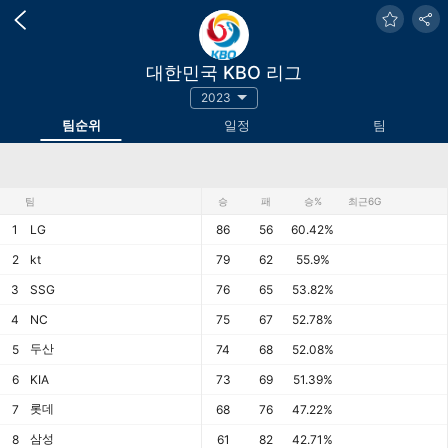
대한민국 KBO 리그
2023
팀순위
일정
팀
팀
승
패
승%
최근6G
1
LG
86
56
60.42%
2
kt
79
62
55.9%
3
SSG
76
65
53.82%
4
NC
75
67
52.78%
두산
5
74
68
52.08%
6
KIA
73
69
51.39%
롯데
7
68
76
47.22%
삼성
8
61
82
42.71%