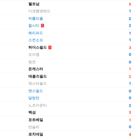
첼트넘
5
다겐햄앤레드
1
하틀리풀
2
헐시티
2
1
헤리퍼드
1
스컨소프
1
허더스필드
3
1
모어캠
0
링컨
0
돈캐스터
1
매클즈필드
2
체스터필드
1
맨스필드
0
달링턴
0
노츠카운티
2
렉섬
3
포트베일
1
반슬리
0
로치데일
4