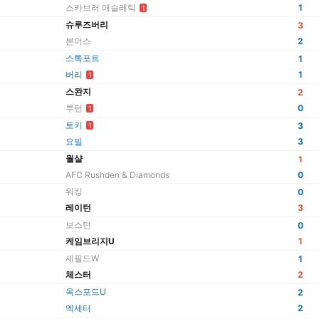
스카브러 애슬레틱
1
1
슈루즈버리
3
본머스
2
스톡포트
1
버리
1
1
스완지
2
루턴
0
1
토키
3
1
요빌
3
월샬
1
AFC Rushden & Diamonds
0
워킹
0
레이턴
3
보스턴
0
케임브리지U
1
셰필드W
1
체스터
2
옥스포드U
2
엑세터
2