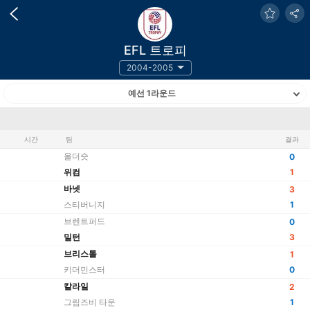
EFL 트로피
2004-2005
예선 1라운드
시간
팀
결과
올더숏
0
위컴
1
바넷
3
스티버니지
1
브렌트퍼드
0
밀턴
3
브리스톨
1
키더민스터
0
칼라일
2
그림즈비 타운
1