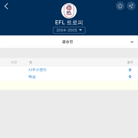
EFL 트로피
2004-2005
결승전
시간
팀
결과
사우스엔드
0
렉섬
0