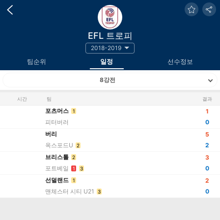
EFL 트로피
2018-2019
팀순위
일정
선수정보
8강전
시간
팀
결과
포츠머스
1
1
피터버러
0
버리
5
옥스포드U
2
2
브리스톨
3
2
포트베일
0
1
3
선덜랜드
2
1
맨체스터 시티 U21
0
3