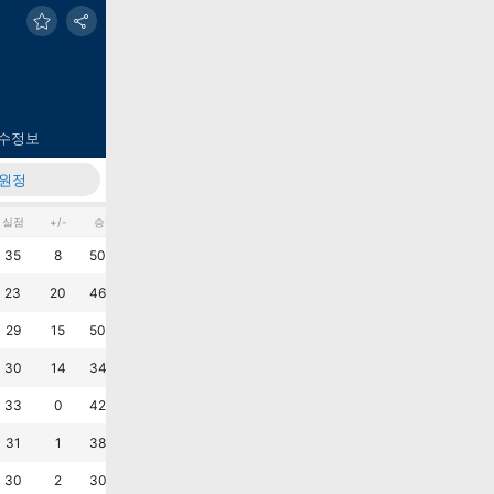
수정보
원정
실점
+/-
승%
무%
패%
AVG G
AVG M
최근6G
패
무
패
패
무
승
?
35
8
50.0
30.8
19.2
1.7
1.3
승
승
승
승
무
무
?
23
20
46.2
38.5
15.4
1.7
0.9
승
승
패
무
패
승
?
29
15
50.0
26.9
23.1
1.7
1.1
승
승
무
승
승
패
?
30
14
34.6
53.8
11.5
1.7
1.2
승
패
패
승
승
승
?
33
0
42.3
23.1
34.6
1.3
1.3
승
패
승
승
무
패
?
31
1
38.5
23.1
38.5
1.2
1.2
패
승
무
무
승
패
?
30
2
30.8
42.3
26.9
1.2
1.2