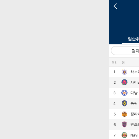
팀순
결
랭킹
팀
하노이
1
사이공
2
다낭
3
송람
4
잘라
5
빈즈
6
7
Navi