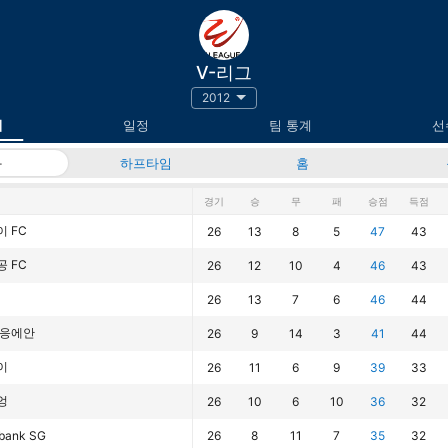
V-리그
2012
위
일정
팀 통계
선
과
하프타임
홈
경기
승
무
패
승점
득점
 FC
26
13
8
5
47
43
 FC
26
12
10
4
46
43
26
13
7
6
46
44
 응에안
26
9
14
3
41
44
이
26
11
6
9
39
33
엉
26
10
6
10
36
32
bank SG
26
8
11
7
35
32