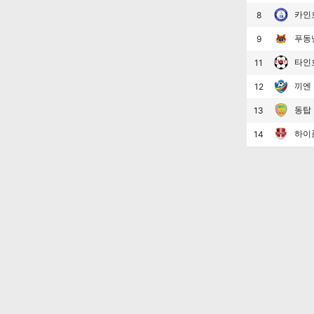
카인
8
푸동
9
타인
11
끼엔
12
동탑
13
하이
14