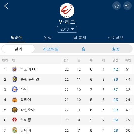
V-리그
2013
팀순위
일정
팀 통계
선수정보
결과
하프타임
홈
원정
랭킹
팀
경기
승
무
패
승점
득점
하노이 FC
1
22
12
6
4
42
51
송람 응에안
2
22
11
6
5
39
44
다낭
3
22
10
7
5
37
32
잘라이
4
21
10
5
6
35
24
타인호아
5
22
9
6
7
33
42
하이퐁
6
22
8
5
9
29
42
동나이
7
22
7
8
7
29
30