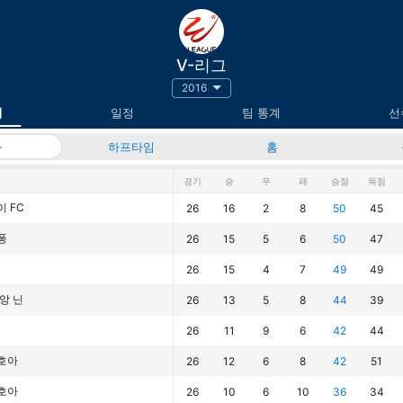
V-리그
2016
위
일정
팀 통계
선
과
하프타임
홈
경기
승
무
패
승점
득점
 FC
26
16
2
8
50
45
퐁
26
15
5
6
50
47
26
15
4
7
49
49
앙 닌
26
13
5
8
44
39
26
11
9
6
42
44
호아
26
12
6
8
42
51
호아
26
10
6
10
36
34