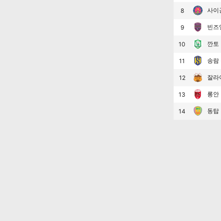
사이공
8
빈즈
9
깐토
10
송람
11
잘라
12
롱안
13
동탑
14