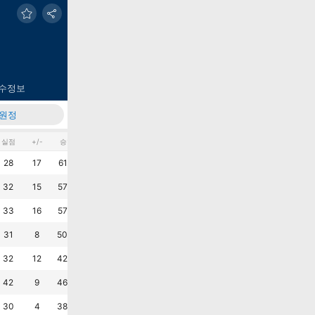
수정보
원정
실점
+/-
승%
무%
패%
AVG G
AVG M
최근6G
패
승
승
승
승
승
?
28
17
61.5
7.7
30.8
1.7
1.1
패
무
패
승
승
승
?
32
15
57.7
19.2
23.1
1.8
1.2
승
승
패
승
승
승
?
33
16
57.7
15.4
26.9
1.9
1.3
승
승
승
무
패
패
?
31
8
50.0
19.2
30.8
1.5
1.2
패
패
승
패
승
승
?
32
12
42.3
34.6
23.1
1.7
1.2
무
무
승
무
승
패
?
42
9
46.2
23.1
30.8
2.0
1.6
승
패
승
패
패
승
?
30
4
38.5
23.1
38.5
1.3
1.2