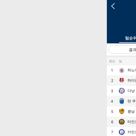
팀순
결
랭킹
팀
하노이
1
하이
2
다낭
3
탄 쿠
4
꽝남
5
타인
6
카인
7