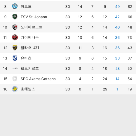
하르드
8
30
14
7
9
49
82
9
TSV St. Johann
30
12
6
12
42
66
노이마르크트
10
30
12
4
14
40
48
라이헤나우
11
30
10
6
14
36
73
알타흐 U21
12
30
11
3
16
36
43
슈바츠
13
30
9
6
15
33
37
펠트키르흐
14
30
8
4
18
28
50
15
SPG Axams Gotzens
30
4
2
24
14
54
호헤넴스
16
30
0
1
29
1
19