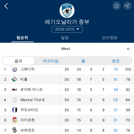
레기오날리가 중부
2009-2010
팀순위
일정
선수정보
West
랭킹
팀
결과
하프타임
경기
승
홈
무
패
원정
승점
득점
그뢰디히
1
30
24
4
2
76
100
티롤
2
30
18
7
5
61
78
로이베 아니프
3
30
18
5
7
59
82
4
Wacker Tirol B
30
16
5
9
53
64
쿠프슈타인
5
30
15
6
9
51
69
지키르첸
6
30
15
6
9
51
70
브레겐츠
7
30
14
8
8
50
76