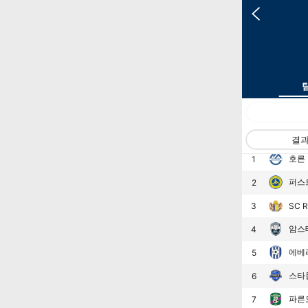
랭킹
팀
결
호른
1
퍼스
2
3
SC R
암스
4
에베
5
스타
6
파른
7