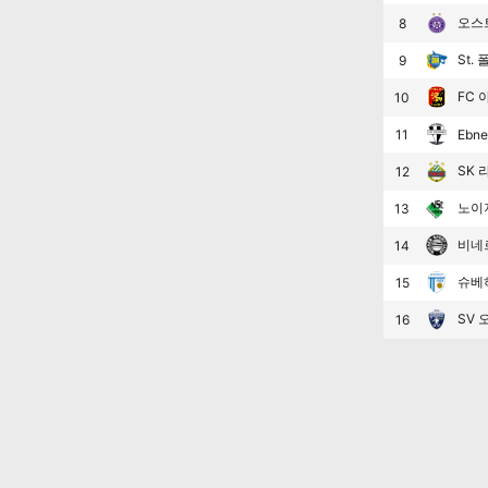
오스트
8
St. 
9
FC 
10
11
Ebne
SK 
12
노이
13
비네
14
슈베
15
SV
16