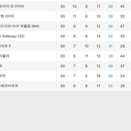
리아 빈 (아마)
30
10
9
11
39
45
폴텐 (아마)
30
11
6
13
39
32
아드미라 바커 뫼들링 (Am)
30
9
9
12
36
47
r Sollenau 1.SC
30
8
8
14
32
35
라피트 II
30
7
10
13
31
38
지들러
30
6
11
13
29
44
르
30
7
8
15
29
37
하트
30
7
5
18
26
33
 오베르바르트
30
5
8
17
23
29