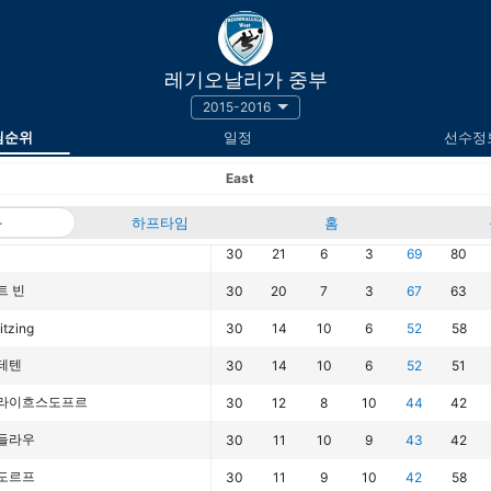
레기오날리가 중부
2015-2016
팀순위
일정
선수정
East
과
하프타임
경기
승
무
홈
패
승점
득점
30
21
6
3
69
80
트 빈
30
20
7
3
67
63
itzing
30
14
10
6
52
58
테텐
30
14
10
6
52
51
라이흐스도프르
30
12
8
10
44
42
들라우
30
11
10
9
43
42
도르프
30
11
9
10
42
58