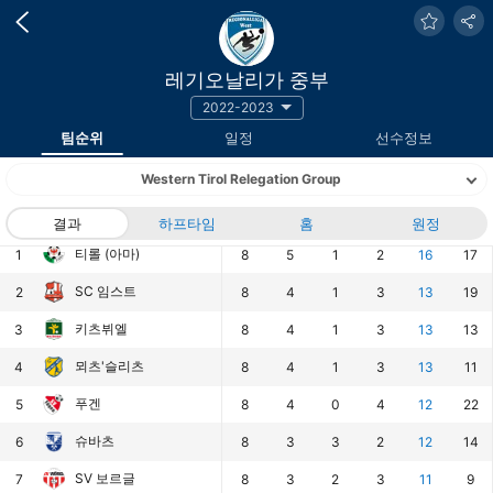
레기오날리가 중부
2022-2023
팀순위
일정
선수정보
Western Tirol Relegation Group
랭킹
팀
결과
하프타임
경기
승
홈
무
패
원정
승점
득점
티롤 (아마)
1
8
5
1
2
16
17
SC 임스트
2
8
4
1
3
13
19
키츠뷔엘
3
8
4
1
3
13
13
뫼츠'슬리츠
4
8
4
1
3
13
11
푸겐
5
8
4
0
4
12
22
슈바츠
6
8
3
3
2
12
14
SV 보르글
7
8
3
2
3
11
9