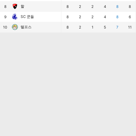
할
8
8
2
2
4
8
8
SC 쿤들
9
8
2
2
4
8
6
텔프스
10
8
2
1
5
7
11