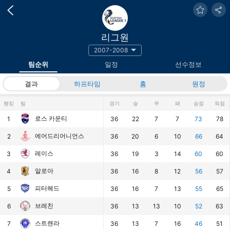
리그원
2007-2008
팀순위
일정
선수정보
결과
하프타임
홈
원정
랭킹
팀
경기
승
무
패
승점
득점
로스 카운티
1
36
22
7
7
73
78
에어드리어니언스
2
36
20
6
10
66
64
레이스
3
36
19
3
14
60
60
알로아
4
36
16
8
12
56
57
피터헤드
5
36
16
7
13
55
65
브레친
6
36
13
13
10
52
63
스트랜라
7
36
13
7
16
46
51