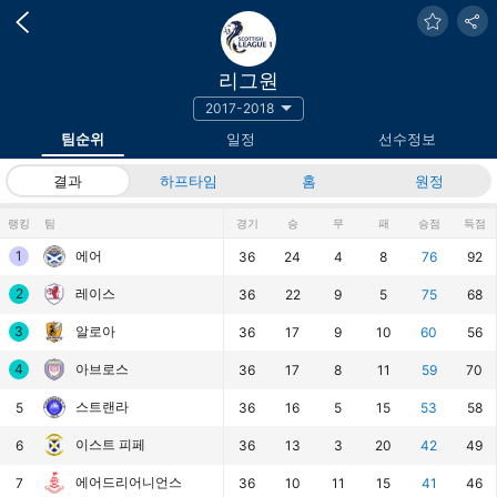
리그원
2017-2018
팀순위
일정
선수정보
결과
하프타임
홈
원정
랭킹
팀
경기
승
무
패
승점
득점
1
에어
36
24
4
8
76
92
2
레이스
36
22
9
5
75
68
3
알로아
36
17
9
10
60
56
4
아브로스
36
17
8
11
59
70
스트랜라
5
36
16
5
15
53
58
이스트 피페
6
36
13
3
20
42
49
에어드리어니언스
7
36
10
11
15
41
46