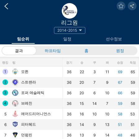
리그원
2014-2015
팀순위
일정
선수정보
결과
하프타임
홈
원정
랭킹
팀
경기
승
무
패
승점
득점
1
모튼
36
22
3
11
69
65
2
스트랜라
36
20
7
9
67
59
3
포퍼 애슬레틱
36
20
6
10
66
59
4
브레친
36
15
14
7
59
58
에어드리어니언스
5
36
16
10
10
58
53
피터헤드
6
36
14
9
13
51
51
던펌린
7
36
13
9
14
48
46