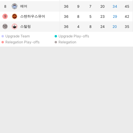
에어
8
36
9
7
20
34
45
9
스텐하우스뮤어
36
8
5
23
29
42
10
스털링
36
4
8
24
20
35
Upgrade Team
Upgrade Play-offs
Relegation Play-offs
Relegation