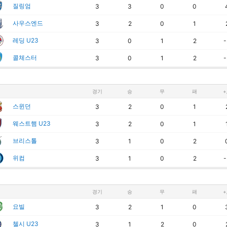
질링엄
3
3
0
0
사우스엔드
3
2
0
1
레딩 U23
3
0
1
2
-
콜체스터
3
0
1
2
-
경기
승
무
패
+
스윈던
3
2
0
1
웨스트햄 U23
3
2
0
1
브리스톨
3
1
0
2
위컴
3
1
0
2
-
경기
승
무
패
+
요빌
3
2
1
0
첼시 U23
3
1
2
0