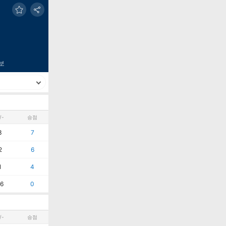
보
/-
승점
3
7
2
6
1
4
6
0
/-
승점