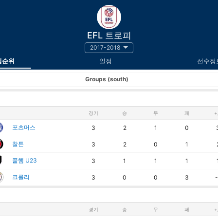
EFL 트로피
2017-2018
팀순위
일정
선수정
Groups (south)
경기
승
무
패
+
포츠머스
3
2
1
0
찰튼
3
2
0
1
풀햄 U23
3
1
1
1
크롤리
3
0
0
3
-
경기
승
무
패
+