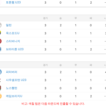
토튼햄 U23
3
0
1
2
-
경기
승
무
패
+
밀턴
3
2
1
0
옥스포드U
3
1
1
1
스티버니지
3
1
1
1
-
브라이튼 U23
3
0
1
2
-
경기
승
무
패
+
피터버러
3
2
1
0
사우샘프턴 U23
3
1
1
1
-
노스햄턴
3
0
3
0
케임브리지U
3
0
1
2
-
비고: 색칠 팀은 다음 라운드에 진출할 수 있습니다.