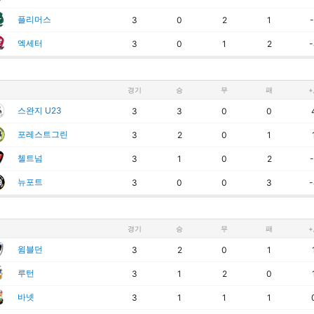
플리머스
3
0
2
1
-
엑세터
3
0
1
2
-
경기
승
무
패
+
스완지 U23
3
3
0
0
포레스트그린
3
2
0
1
첼트넘
3
1
0
2
-
뉴포트
3
0
0
3
-
경기
승
무
패
+
윔블던
3
2
0
1
루턴
3
1
2
0
바넷
3
1
1
1