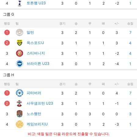
토튼햄 U23
4
3
0
1
2
-2
1
그룹 G
랭킹
팀
경기
승
무
패
+/-
승점
1
밀턴
3
2
1
0
3
7
2
옥스포드U
3
1
1
1
3
4
스티버니지
3
3
1
1
1
-2
4
브라이튼 U23
4
3
0
1
2
-4
1
그룹 H
랭킹
팀
경기
승
무
패
+/-
승점
1
피터버러
3
2
1
0
4
7
2
사우샘프턴 U23
3
1
1
1
-1
4
노스햄턴
3
3
0
3
0
0
3
케임브리지U
4
3
0
1
2
-3
1
비고: 색칠 팀은 다음 라운드에 진출할 수 있습니다.