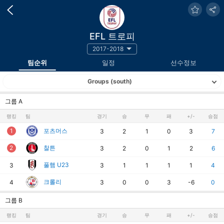
EFL 트로피
2017-2018
팀순위
일정
선수정보
Groups (south)
그룹 A
랭킹
팀
경기
승
무
패
+/-
승점
1
포츠머스
3
2
1
0
3
7
2
찰튼
3
2
0
1
2
6
풀햄 U23
3
3
1
1
1
1
4
크롤리
4
3
0
0
3
-6
0
그룹 B
랭킹
팀
경기
승
무
패
+/-
승점