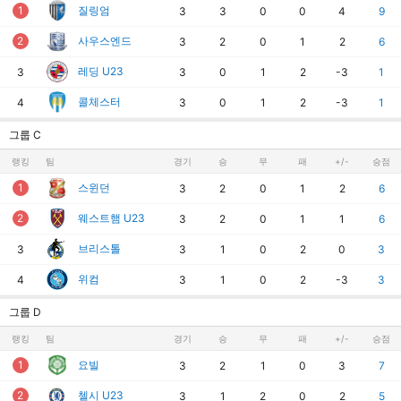
1
질링엄
3
3
0
0
4
9
2
사우스엔드
3
2
0
1
2
6
레딩 U23
3
3
0
1
2
-3
1
콜체스터
4
3
0
1
2
-3
1
그룹 C
랭킹
팀
경기
승
무
패
+/-
승점
1
스윈던
3
2
0
1
2
6
2
웨스트햄 U23
3
2
0
1
1
6
브리스톨
3
3
1
0
2
0
3
위컴
4
3
1
0
2
-3
3
그룹 D
랭킹
팀
경기
승
무
패
+/-
승점
1
요빌
3
2
1
0
3
7
2
첼시 U23
3
1
2
0
2
5