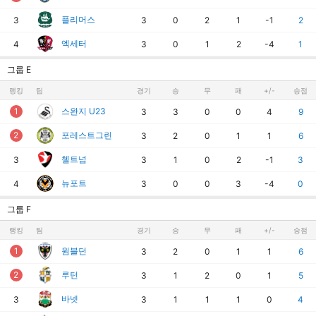
플리머스
3
3
0
2
1
-1
2
엑세터
4
3
0
1
2
-4
1
그룹 E
랭킹
팀
경기
승
무
패
+/-
승점
1
스완지 U23
3
3
0
0
4
9
2
포레스트그린
3
2
0
1
1
6
첼트넘
3
3
1
0
2
-1
3
뉴포트
4
3
0
0
3
-4
0
그룹 F
랭킹
팀
경기
승
무
패
+/-
승점
1
윔블던
3
2
0
1
1
6
2
루턴
3
1
2
0
1
5
바넷
3
3
1
1
1
0
4