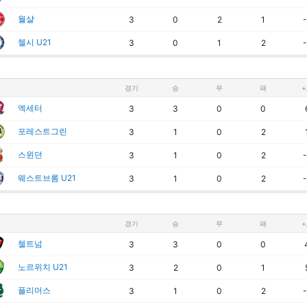
월샬
3
0
2
1
-
첼시 U21
3
0
1
2
-
경기
승
무
패
+
엑세터
3
3
0
0
포레스트그린
3
1
0
2
스윈던
3
1
0
2
-
웨스트브롬 U21
3
1
0
2
-
경기
승
무
패
+
첼트넘
3
3
0
0
노르위치 U21
3
2
0
1
플리머스
3
1
0
2
-