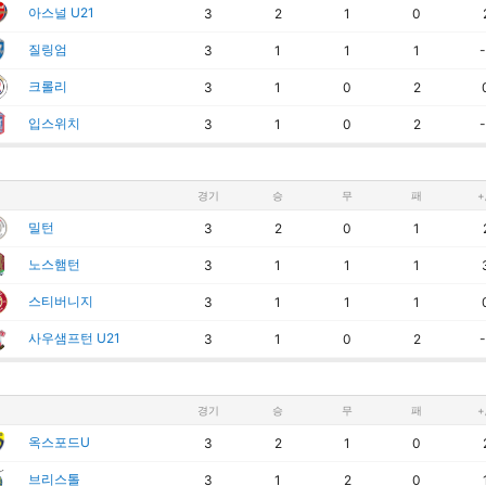
아스널 U21
3
2
1
0
질링엄
3
1
1
1
-
크롤리
3
1
0
2
입스위치
3
1
0
2
-
경기
승
무
패
+
밀턴
3
2
0
1
노스햄턴
3
1
1
1
스티버니지
3
1
1
1
사우샘프턴 U21
3
1
0
2
-
경기
승
무
패
+
옥스포드U
3
2
1
0
브리스톨
3
1
2
0