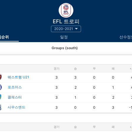
EFL 트로피
2020-2021
팀순위
일정
선수정
Groups (south)
경기
승
무
패
+
웨스트햄 U21
3
3
0
0
포츠머스
3
2
0
1
콜체스터
3
1
0
2
사우스엔드
3
0
0
3
-
경기
승
무
패
+