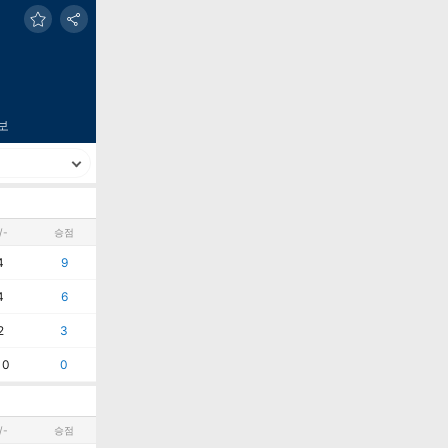
보
/-
승점
4
9
4
6
2
3
10
0
/-
승점