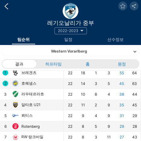
레기오날리가 중부
2022-2023
팀순위
일정
선수정보
Western Vorarlberg
랭킹
팀
결과
하프타임
경기
승
홈
무
패
원정
승점
득점
1
브레겐츠
22
18
1
3
55
64
2
호헤넴스
22
14
3
5
45
63
라우테르라흐
3
22
10
8
4
38
44
알타흐 U21
4
22
11
2
9
35
45
뢰티스
5
22
9
4
9
31
29
6
Rotenberg
22
8
5
9
29
28
RW 랑크바일
7
22
8
3
11
27
43