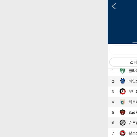
랭킹
팀
결
글라
1
바인도
2
우니
3
헤르
4
5
Bad 
슈투름
6
칼스
7