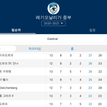
레기오날리가 중부
2020-2021
팀순위
일정
Central
과
하프타임
경기
승
무
홈
패
승점
득점
이슈도르프
13
8
3
2
27
26
르프 St. 안나
12
8
2
2
26
33
온 구르텐
13
7
5
1
26
22
타 벨스
13
8
1
4
25
34
Gleichenberg
12
7
2
3
23
28
 그라즈 II
13
7
2
4
23
23
도르프
13
7
1
5
22
20