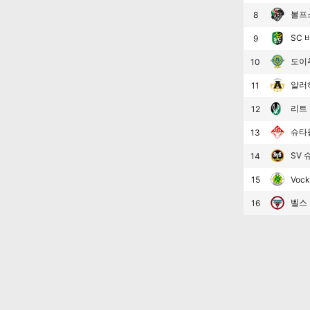
볼프
8
SC 
9
도이
10
알러
11
리트 
12
슈타
13
SV 
14
15
Vock
벨스
16