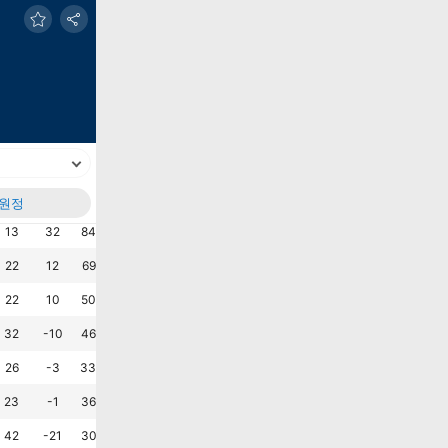
원정
실점
+/-
승%
무%
패%
AVG G
AVG M
최근6G
승
승
승
승
승
승
?
13
32
84.6
15.4
0.0
3.5
1.0
패
승
승
승
무
승
?
22
12
69.2
7.7
23.1
2.6
1.7
승
패
승
패
승
패
?
22
10
50.0
14.3
35.7
2.3
1.6
패
패
승
승
패
패
?
32
-10
46.2
0.0
53.8
1.7
2.5
승
패
패
승
패
패
?
26
-3
33.3
25.0
41.7
1.9
2.2
패
승
패
패
패
무
?
23
-1
36.4
9.1
54.5
2.0
2.1
패
패
승
패
승
패
?
42
-21
30.8
0.0
69.2
1.6
3.2