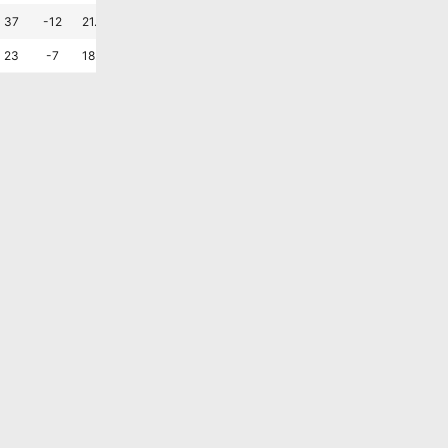
승
패
패
패
패
패
?
37
-12
21.4
14.3
64.3
1.8
2.6
무
패
패
패
승
승
?
23
-7
18.2
27.3
54.5
1.5
2.1