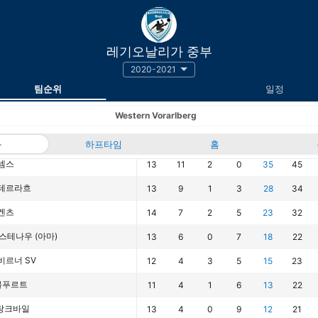
레기오날리가 중부
2020-2021
팀순위
일정
Western Vorarlberg
과
하프타임
경기
승
무
홈
패
승점
득점
넴스
13
11
2
0
35
45
테르라흐
13
9
1
3
28
34
겐츠
14
7
2
5
23
32
루스테나우 (아마)
13
6
0
7
18
22
비르너 SV
12
4
3
5
15
23
 볼푸르트
11
4
1
6
13
22
 랑크바일
13
4
0
9
12
21