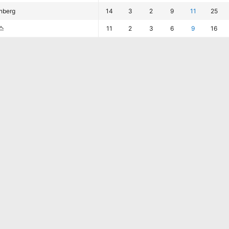
nberg
14
3
2
9
11
25
스
11
2
3
6
9
16