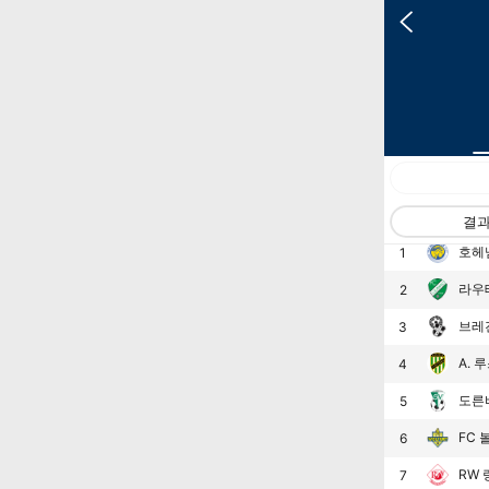
랭킹
팀
결
호헤
1
라우
2
브레
3
A. 
4
도른
5
FC
6
RW
7