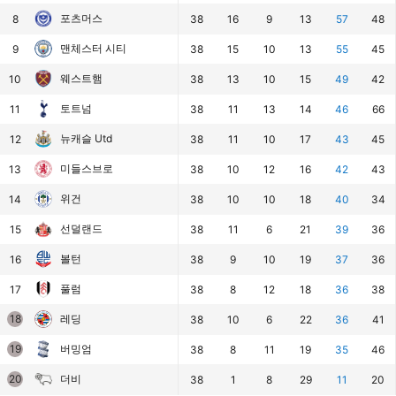
포츠머스
8
38
16
9
13
57
48
맨체스터 시티
9
38
15
10
13
55
45
웨스트햄
10
38
13
10
15
49
42
토트넘
11
38
11
13
14
46
66
뉴캐슬 Utd
12
38
11
10
17
43
45
미들스브로
13
38
10
12
16
42
43
위건
14
38
10
10
18
40
34
선덜랜드
15
38
11
6
21
39
36
볼턴
16
38
9
10
19
37
36
풀럼
17
38
8
12
18
36
38
18
레딩
38
10
6
22
36
41
19
버밍엄
38
8
11
19
35
46
20
더비
38
1
8
29
11
20