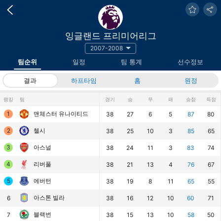
잉글랜드 프리미어리그
2007-2008
팀순위
일정
팀 통계
선수정보
결과
하프타임
홈
원정
랭킹
팀
경기
승
무
패
승점
득점
1
맨체스터 유나이티드
38
27
6
5
87
80
2
첼시
38
25
10
3
85
65
3
아스널
38
24
11
3
83
74
4
리버풀
38
21
13
4
76
67
5
에버턴
38
19
8
11
65
55
아스톤 빌라
6
38
16
12
10
60
71
블랙번
7
38
15
13
10
58
50